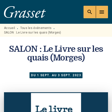
MENU
RECHERCHE
CONTENU
search
menu
PIED DE PAGE
Accueil
Tous les événements
•
•
SALON : Le Livre sur les quais (Morges)
SALON : Le Livre sur les
quais (Morges)
DU 1 SEPT. AU 3 SEPT. 2023