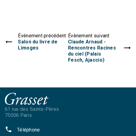
Évènement précédent
Évènement suivant
Salon du livre de
Claude Arnaud -
Limoges
Rencontres Racines
du ciel (Palais
Fesch, Ajaccio)
61 rue des Saints-Pères
75006 Paris
phone
Téléphone