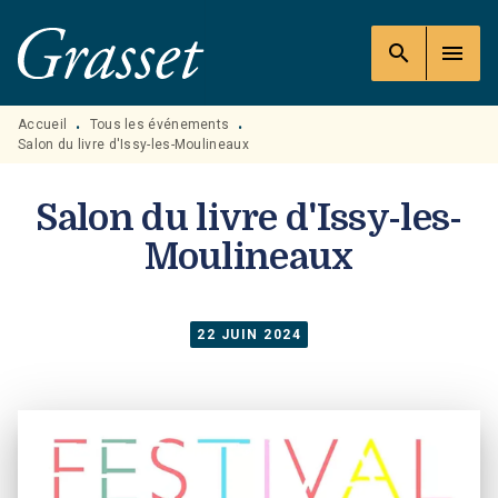
MENU
RECHERCHE
CONTENU
search
menu
PIED DE PAGE
Accueil
Tous les événements
•
•
Salon du livre d'Issy-les-Moulineaux
Salon du livre d'Issy-les-
Moulineaux
22 JUIN 2024