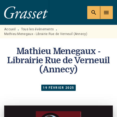
MENU
RECHERCHE
CONTENU
search
menu
PIED DE PAGE
Accueil
Tous les événements
•
•
Mathieu Menegaux - Librairie Rue de Verneuil (Annecy)
Mathieu Menegaux -
Librairie Rue de Verneuil
(Annecy)
19 FÉVRIER 2025