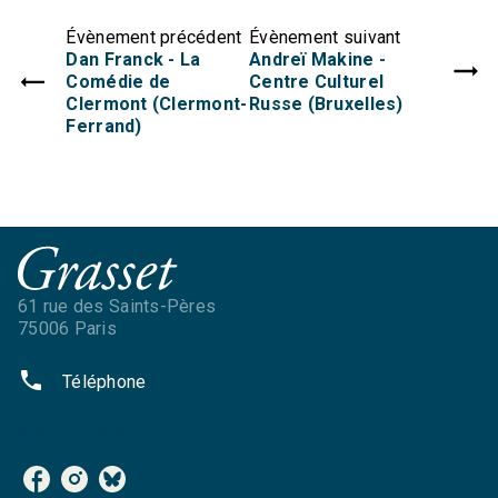
Évènement précédent
Évènement suivant
Dan Franck - La
Andreï Makine -
Comédie de
Centre Culturel
Clermont (Clermont-
Russe (Bruxelles)
Ferrand)
61 rue des Saints-Pères
75006 Paris
phone
Téléphone
NOS RÉSEAUX