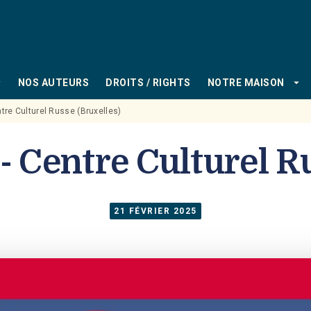
PIED DE PAGE
_down
arrow_drop_down
NOS AUTEURS
DROITS / RIGHTS
NOTRE MAISON
tre Culturel Russe (Bruxelles)
 Centre Culturel R
21 FÉVRIER 2025