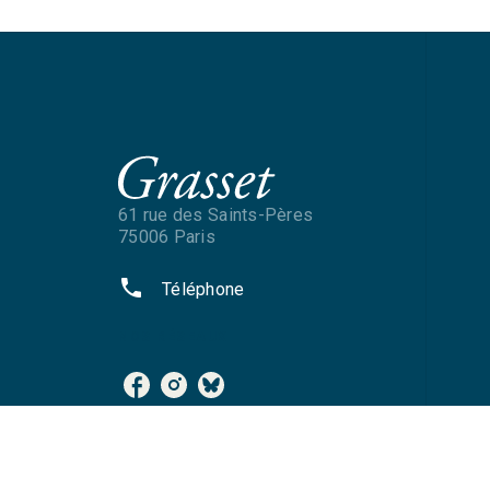
61 rue des Saints-Pères
75006 Paris
phone
Téléphone
NOS RÉSEAUX