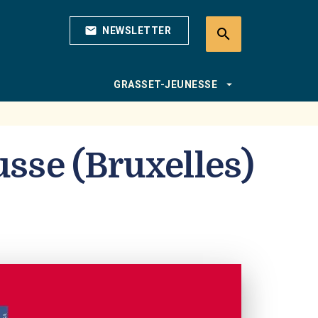
mail
NEWSLETTER
search
search
arrow_drop_down
GRASSET-JEUNESSE
usse (Bruxelles)