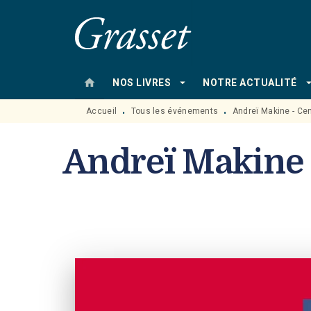
MENU
RECHERCHE
CONTENU
home
arrow_drop_down
arrow_drop
NOS LIVRES
NOTRE ACTUALITÉ
Accueil
Tous les événements
Andreï Makine - Cen
•
•
Andreï Makine -