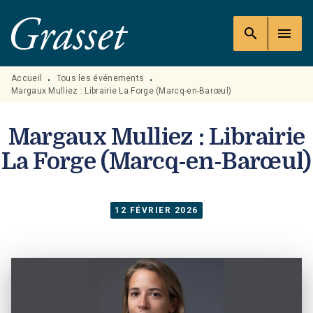
MENU
RECHERCHE
CONTENU
search
menu
PIED DE PAGE
Accueil
Tous les événements
•
•
Margaux Mulliez : Librairie La Forge (Marcq-en-Barœul)
Margaux Mulliez : Librairie
La Forge (Marcq-en-Barœul)
12 FÉVRIER 2026