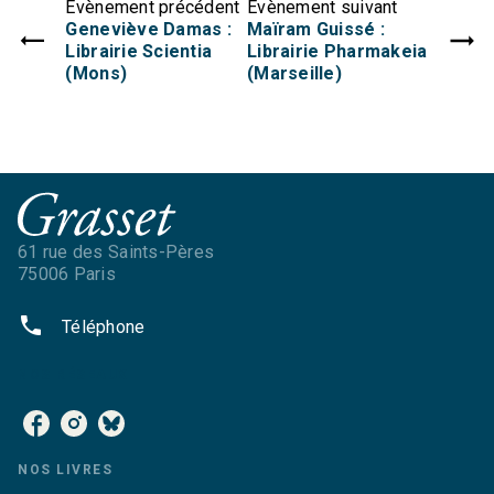
Évènement précédent
Évènement suivant
Geneviève Damas :
Maïram Guissé :
Librairie Scientia
Librairie Pharmakeia
(Mons)
(Marseille)
61 rue des Saints-Pères
75006 Paris
phone
Téléphone
NOS RÉSEAUX
NOS LIVRES