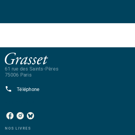
61 rue des Saints-Pères
75006 Paris
phone
Téléphone
NOS RÉSEAUX
NOS LIVRES