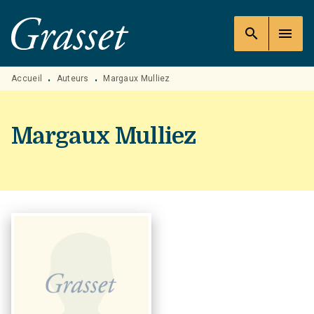
MENU
RECHERCHE
CONTENU
search
menu
PIED DE PAGE
Accueil
Auteurs
Margaux Mulliez
•
•
Margaux Mulliez