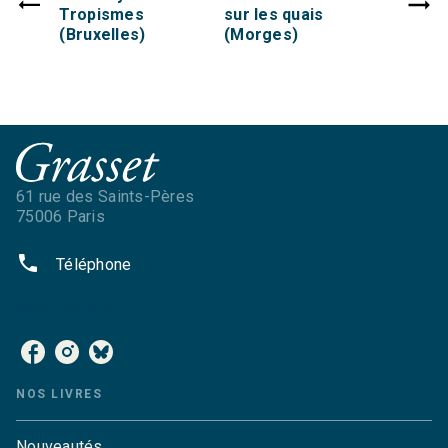
Tropismes
sur les quais
(Bruxelles)
(Morges)
61 rue des Saints-Pères
75006 Paris
phone
Téléphone
NOS RÉSEAUX
NOS LIVRES
Nouveautés