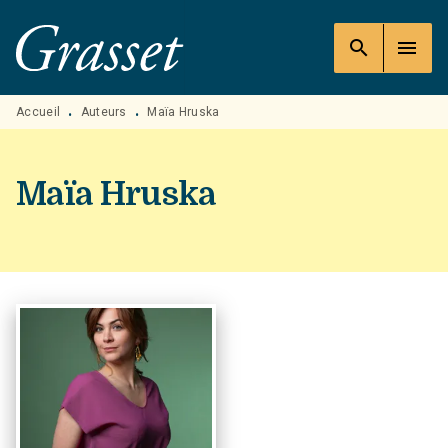
MENU
RECHERCHE
CONTENU
search
menu
PIED DE PAGE
Accueil
Auteurs
Maïa Hruska
•
•
Maïa Hruska