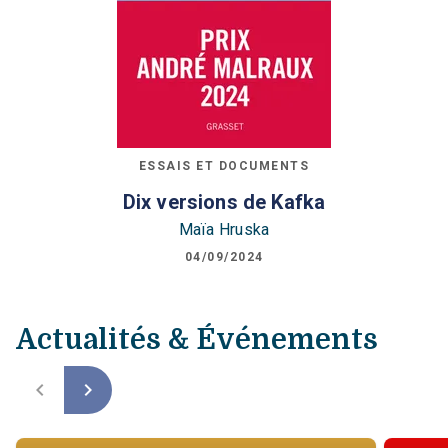
ESSAIS ET DOCUMENTS
Dix versions de Kafka
Maïa Hruska
04/09/2024
Actualités & Événements
navigate_before
navigate_next