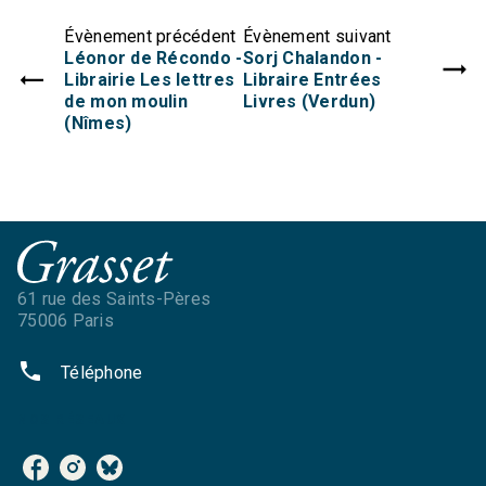
Évènement précédent
Évènement suivant
Léonor de Récondo -
Sorj Chalandon -
Librairie Les lettres
Libraire Entrées
de mon moulin
Livres (Verdun)
(Nîmes)
61 rue des Saints-Pères
75006 Paris
phone
Téléphone
NOS RÉSEAUX