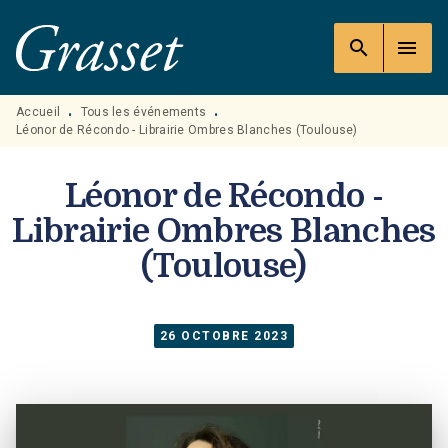
MENU
RECHERCHE
CONTENU
search
menu
PIED DE PAGE
Accueil
Tous les événements
•
•
Léonor de Récondo - Librairie Ombres Blanches (Toulouse)
Léonor de Récondo -
Librairie Ombres Blanches
(Toulouse)
26 OCTOBRE 2023