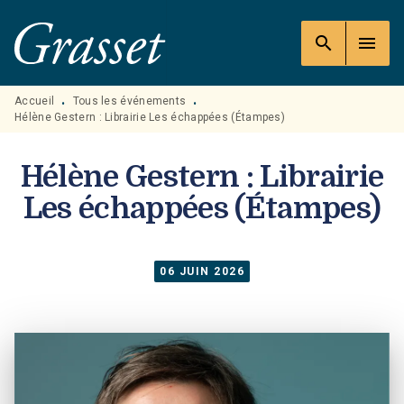
MENU
RECHERCHE
CONTENU
search
menu
PIED DE PAGE
Accueil
Tous les événements
•
•
Hélène Gestern : Librairie Les échappées (Étampes)
Hélène Gestern : Librairie
Les échappées (Étampes)
06 JUIN 2026