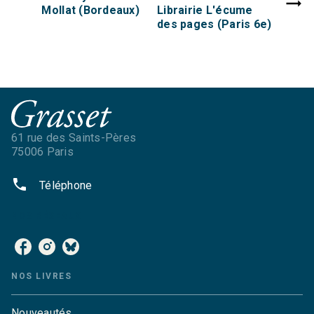
Mollat (Bordeaux)
Librairie L'écume
des pages (Paris 6e)
61 rue des Saints-Pères
75006 Paris
phone
Téléphone
NOS RÉSEAUX
NOS LIVRES
Nouveautés