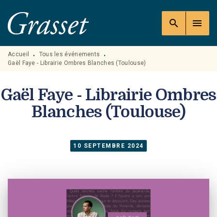
MENU
RECHERCHE
CONTENU
search
menu
PIED DE PAGE
Accueil
Tous les événements
•
•
Gaël Faye - Librairie Ombres Blanches (Toulouse)
Gaël Faye - Librairie Ombres
Blanches (Toulouse)
10 SEPTEMBRE 2024