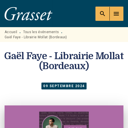
MENU
RECHERCHE
CONTENU
search
menu
PIED DE PAGE
Accueil
Tous les événements
•
•
Gaël Faye - Librairie Mollat (Bordeaux)
Gaël Faye - Librairie Mollat
(Bordeaux)
09 SEPTEMBRE 2024