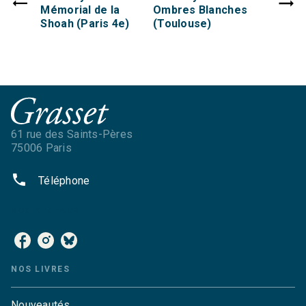
Mémorial de la
Ombres Blanches
Shoah (Paris 4e)
(Toulouse)
61 rue des Saints-Pères
75006 Paris
phone
Téléphone
NOS RÉSEAUX
NOS LIVRES
Nouveautés