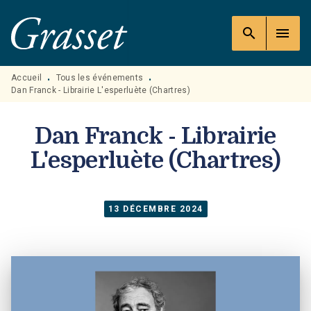
MENU
RECHERCHE
CONTENU
search
menu
PIED DE PAGE
Accueil
Tous les événements
•
•
Dan Franck - Librairie L'esperluète (Chartres)
Dan Franck - Librairie
L'esperluète (Chartres)
13 DÉCEMBRE 2024