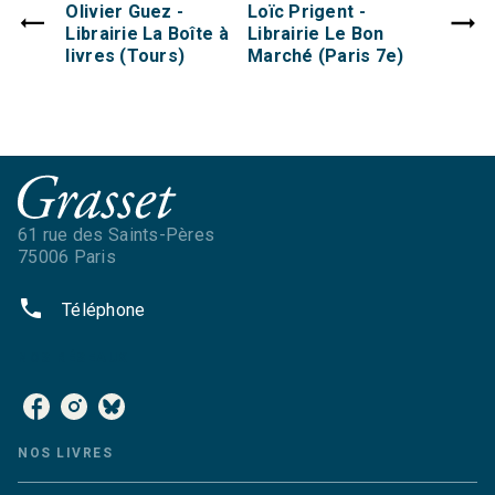
Olivier Guez -
Loïc Prigent -
Librairie La Boîte à
Librairie Le Bon
livres (Tours)
Marché (Paris 7e)
61 rue des Saints-Pères
75006 Paris
phone
Téléphone
NOS RÉSEAUX
NOS LIVRES