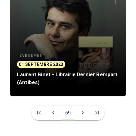
ÉVÈNEMENT
01 SEPTEMBRE 2023
Laurent Binet - Librairie Dernier Rempart
(Antibes)
first_page
chevron_left
chevron_right
last_page
69