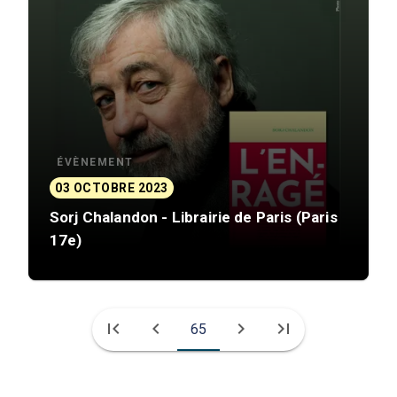
ÉVÈNEMENT
03 OCTOBRE 2023
Sorj Chalandon - Librairie de Paris (Paris
17e)
first_page
chevron_left
chevron_right
last_page
65