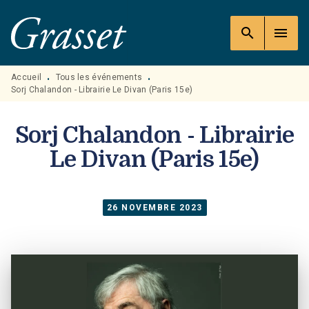
MENU
RECHERCHE
CONTENU
search
menu
PIED DE PAGE
Accueil
Tous les événements
•
•
Sorj Chalandon - Librairie Le Divan (Paris 15e)
Sorj Chalandon - Librairie
Le Divan (Paris 15e)
26 NOVEMBRE 2023