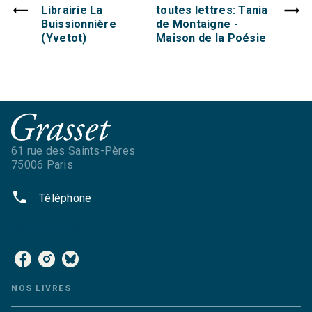
Librairie La
toutes lettres: Tania
Buissionnière
de Montaigne -
(Yvetot)
Maison de la Poésie
61 rue des Saints-Pères
75006 Paris
phone
Téléphone
NOS RÉSEAUX
NOS LIVRES