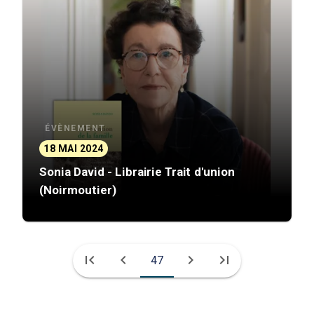
ÉVÈNEMENT
18 MAI 2024
Sonia David - Librairie Trait d'union
(Noirmoutier)
first_page
chevron_left
chevron_right
last_page
47