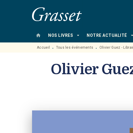
MENU
RECHERCHE
CONTENU
home
arrow_drop_down
arrow_drop
NOS LIVRES
NOTRE ACTUALITÉ
Accueil
Tous les événements
Olivier Guez - Librai
•
•
Olivier Guez