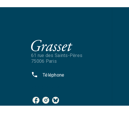
61 rue des Saints-Pères
75006 Paris
phone
Téléphone
NOS RÉSEAUX