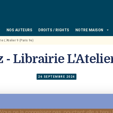
PIED DE PAGE
_down
arrow_drop_down
NOS AUTEURS
DROITS / RIGHTS
NOTRE MAISON
rie L'Atelier 9 (Paris 9e)
 - Librairie L'Atelier
26 SEPTEMBRE 2024