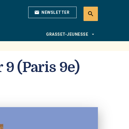
mail
NEWSLETTER
search
search
arrow_drop_down
GRASSET-JEUNESSE
 9 (Paris 9e)