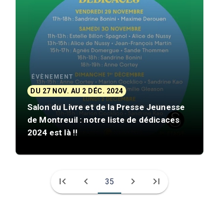
ÉVÈNEMENT
DU 27 NOV. AU 2 DÉC. 2024
Salon du Livre et de la Presse Jeunesse
de Montreuil : notre liste de dédicaces
2024 est là !!
first_page
chevron_left
chevron_right
last_page
35