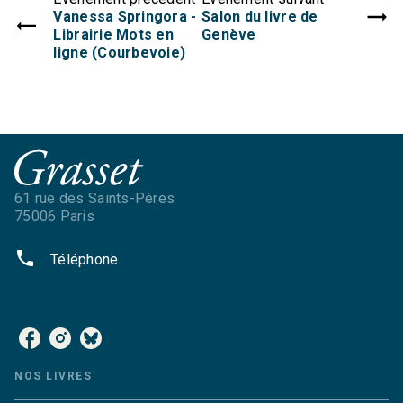
Vanessa Springora -
Salon du livre de
Librairie Mots en
Genève
ligne (Courbevoie)
61 rue des Saints-Pères
75006 Paris
phone
Téléphone
NOS RÉSEAUX
NOS LIVRES