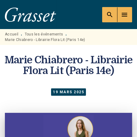
MENU
RECHERCHE
CONTENU
search
menu
PIED DE PAGE
Accueil
Tous les événements
•
•
Marie Chiabrero - Librairie Flora Lit (Paris 14e)
Marie Chiabrero - Librairie
Flora Lit (Paris 14e)
19 MARS 2025