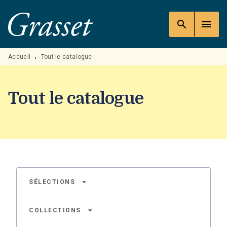
MENU
RECHERCHE
CONTENU
search
menu
PIED DE PAGE
Accueil
Tout le catalogue
•
Tout le catalogue
arrow_drop_down
SÉLECTIONS
arrow_drop_down
COLLECTIONS