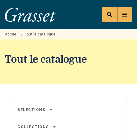
MENU
RECHERCHE
CONTENU
search
menu
PIED DE PAGE
Accueil
Tout le catalogue
•
Tout le catalogue
arrow_drop_down
SÉLECTIONS
arrow_drop_down
COLLECTIONS