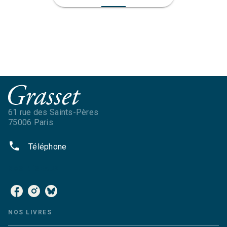
61 rue des Saints-Pères
75006 Paris
phone
Téléphone
NOS RÉSEAUX
NOS LIVRES