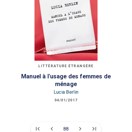
LITTÉRATURE ÉTRANGÈRE
Manuel à l'usage des femmes de
ménage
Lucia Berlin
04/01/2017
first_page
chevron_left
chevron_right
last_page
88