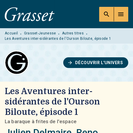
MENU
RECHERCHE
CONTENU
search
menu
PIED DE PAGE
Accueil
Grasset-Jeunesse
Autres titres
•
•
•
Les Aventures inter-sidérantes de l'Ourson Biloute, épisode 1
arrow_forward
DÉCOUVRIR L'UNIVERS
Les Aventures inter-
sidérantes de l'Ourson
Biloute, épisode 1
La baraque à frites de l'espace
Julien Delmaire
,
Reno