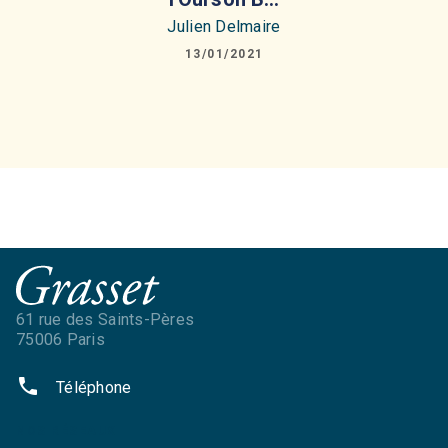
Julien Delmaire
13/01/2021
61 rue des Saints-Pères
75006 Paris
phone
Téléphone
NOS RÉSEAUX