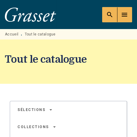
MENU
RECHERCHE
CONTENU
search
menu
PIED DE PAGE
Accueil
Tout le catalogue
•
Tout le catalogue
arrow_drop_down
SÉLECTIONS
arrow_drop_down
COLLECTIONS