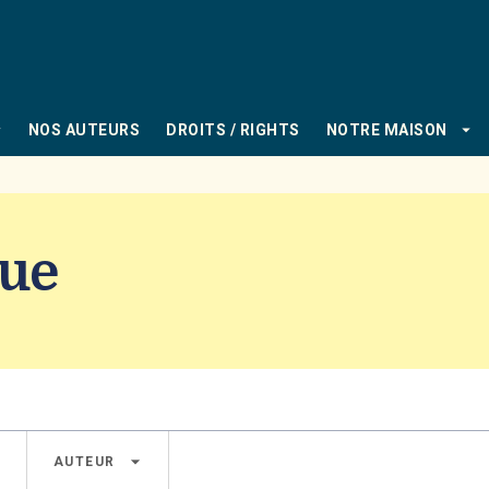
PIED DE PAGE
_down
arrow_drop_down
NOS AUTEURS
DROITS / RIGHTS
NOTRE MAISON
gue
own
arrow_drop_down
AUTEUR