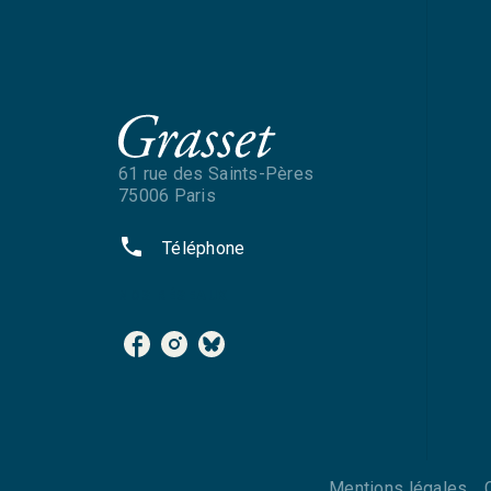
61 rue des Saints-Pères
75006 Paris
phone
Téléphone
NOS RÉSEAUX
Mentions légales