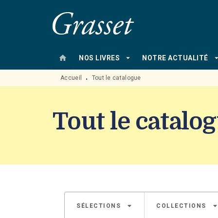
MENU
RECHERCHE
CONTENU
home
arrow_drop_down
arrow_drop
NOS LIVRES
NOTRE ACTUALITÉ
Accueil
Tout le catalogue
•
Tout le catalo
arrow_drop_down
arrow_drop_d
SÉLECTIONS
COLLECTIONS