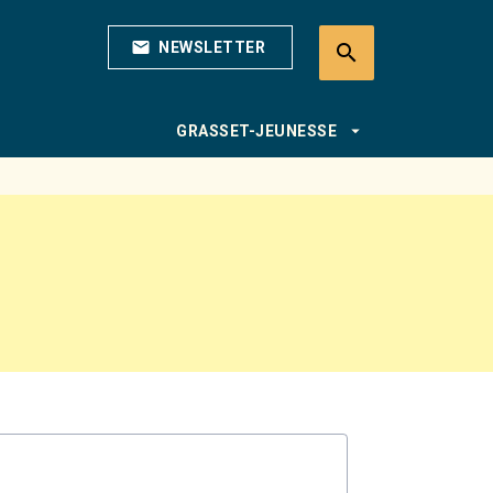
mail
NEWSLETTER
search
search
arrow_drop_down
GRASSET-JEUNESSE