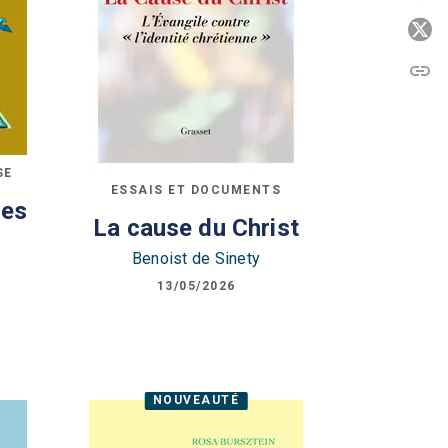
P
link
C
SE
ESSAIS ET DOCUMENTS
res
La cause du Christ
Benoist de Sinety
13/05/2026
NOUVEAUTÉ