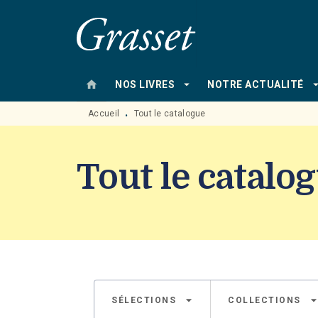
MENU
RECHERCHE
CONTENU
home
arrow_drop_down
arrow_drop
NOS LIVRES
NOTRE ACTUALITÉ
Accueil
Tout le catalogue
•
Tout le catalo
arrow_drop_down
arrow_drop_d
SÉLECTIONS
COLLECTIONS