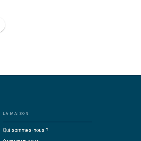
ge
LA MAISON
Qui sommes-nous ?