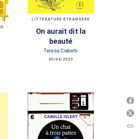
LITTÉRATURE ÉTRANGÈRE
SE
On aurait dit la
beauté
Teresa Ciabatti
05/04/2023
P
P
link
C