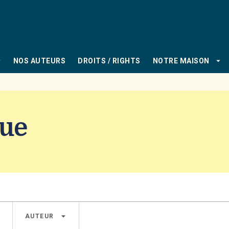
PIED DE PAGE
_down
arrow_drop_down
NOS AUTEURS
DROITS / RIGHTS
NOTRE MAISON
gue
own
arrow_drop_down
AUTEUR