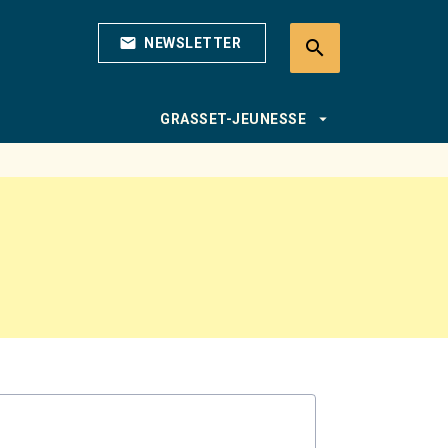
mail
NEWSLETTER
search
search
arrow_drop_down
GRASSET-JEUNESSE