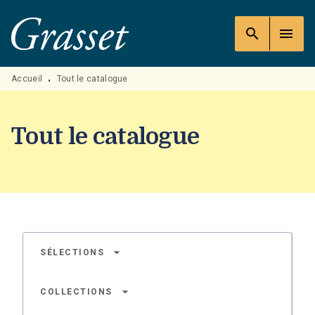
MENU
RECHERCHE
CONTENU
search
menu
PIED DE PAGE
Accueil
Tout le catalogue
•
Tout le catalogue
arrow_drop_down
SÉLECTIONS
arrow_drop_down
COLLECTIONS