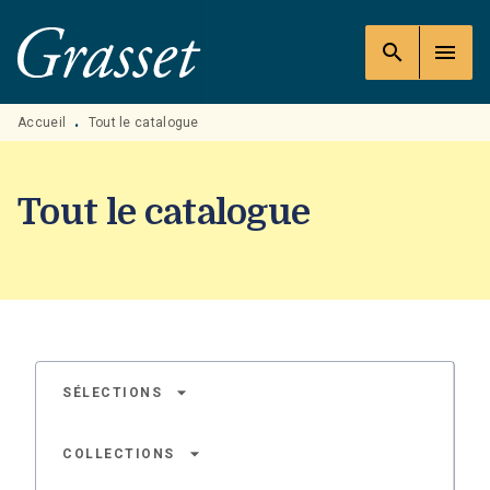
MENU
RECHERCHE
CONTENU
search
menu
PIED DE PAGE
Accueil
Tout le catalogue
•
Tout le catalogue
arrow_drop_down
SÉLECTIONS
arrow_drop_down
COLLECTIONS