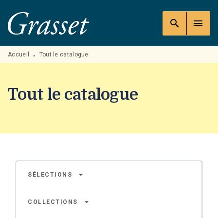
MENU
RECHERCHE
CONTENU
search
menu
PIED DE PAGE
Accueil
Tout le catalogue
•
Tout le catalogue
arrow_drop_down
SÉLECTIONS
arrow_drop_down
COLLECTIONS