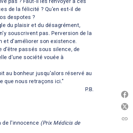
ive pas ? Faut-il les renvoyer à ces
 de la félicité ? Qu'en est-il de
nos despotes ?
gle du plaisir et du désagrément,
 n'y souscrivent pas. Perversion de la
in et d'améliorer son existence.
ce d'être passés sous silence, de
elle d'une société vouée à
t au bonheur jusqu'alors réservé au
e que nous retraçons ici."
P.B.
P
P
link
C
n de l'innocence
(Prix Médicis de