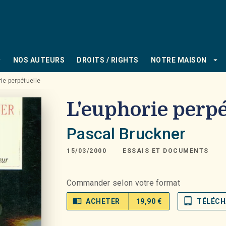
PIED DE PAGE
_down
arrow_drop_down
NOS AUTEURS
DROITS / RIGHTS
NOTRE MAISON
ie perpétuelle
L'euphorie perpé
Pascal Bruckner
15/03/2000
ESSAIS ET DOCUMENTS
Commander selon votre format
menu_book
tablet_mac
ACHETER
19,90 €
TÉLÉCH