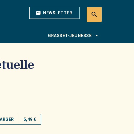
mail
NEWSLETTER
search
search
arrow_drop_down
GRASSET-JEUNESSE
tuelle
ARGER
5,49 €