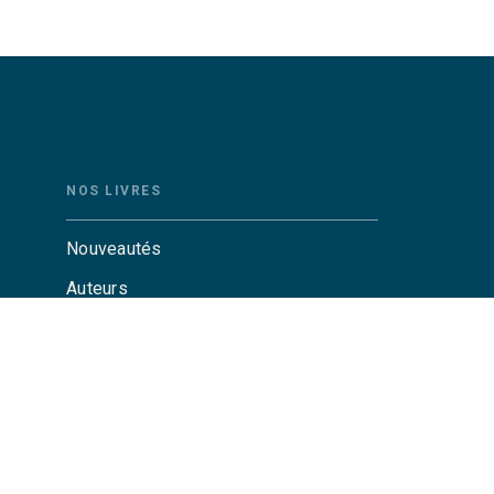
NOS LIVRES
Nouveautés
Auteurs
Catalogue Grasset
Catalogue Grasset-Jeunesse
Actualités
Agenda