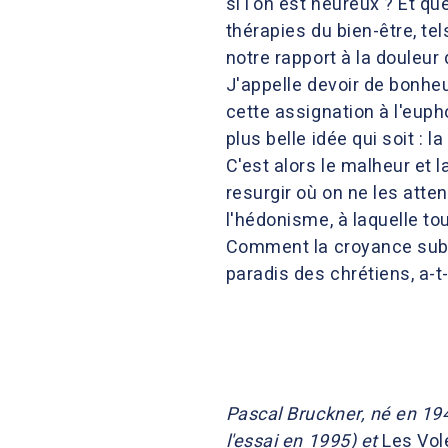
si l'on est heureux ? Et qu
thérapies du bien-être, te
notre rapport à la douleu
J'appelle devoir de bonheu
cette assignation à l'euph
plus belle idée qui soit : 
C'est alors le malheur et l
resurgir où on ne les atte
l'hédonisme, à laquelle tou
Comment la croyance subv
paradis des chrétiens, a-t
Pascal Bruckner, né en 194
l'essai en 1995) et
Les Vol