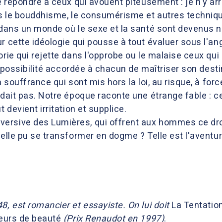
e répondre à ceux qui avouent piteusement : je n'y arr
ls le bouddhisme, le consumérisme et autres techniques
r dans un monde où le sexe et la santé sont devenus 
r cette idéologie qui pousse à tout évaluer sous l'an
orie qui rejette dans l'opprobe ou le malaise ceux qui
la possibilité accordée à chacun de maîtriser son dest
a souffrance qui sont mis hors la loi, au risque, à for
ndait pas. Notre époque raconte une étrange fable : c
t devient irritation et supplice.
ersive des Lumières, qui offrent aux hommes ce droi
-elle pu se transformer en dogme ? Telle est l'aventur
8, est romancier et essayiste. On lui doit
La Tentatio
eurs de beauté
(Prix Renaudot en 1997)
.