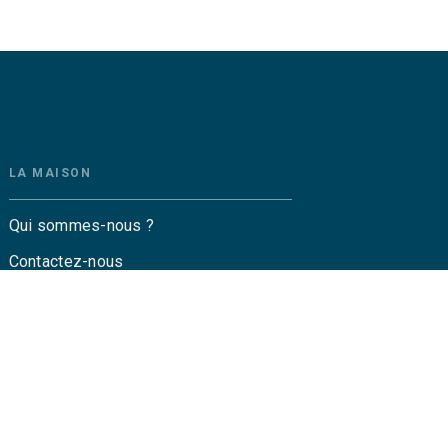
LA MAISON
Qui sommes-nous ?
Contactez-nous
Questions fréquentes
Envoyer un manuscrit
Service de presse
Droits