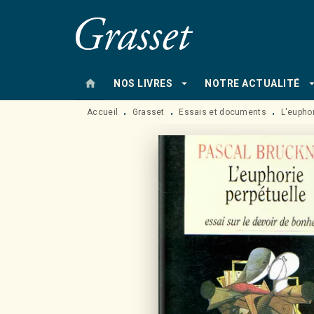
MENU
RECHERCHE
CONTENU
home
arrow_drop_down
arrow_drop
NOS LIVRES
NOTRE ACTUALITÉ
Accueil
Grasset
Essais et documents
L'euphor
•
•
•