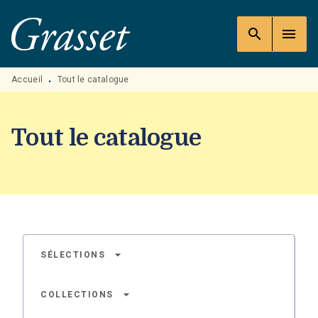
MENU
RECHERCHE
CONTENU
search
menu
PIED DE PAGE
Accueil
Tout le catalogue
•
Tout le catalogue
arrow_drop_down
SÉLECTIONS
arrow_drop_down
COLLECTIONS