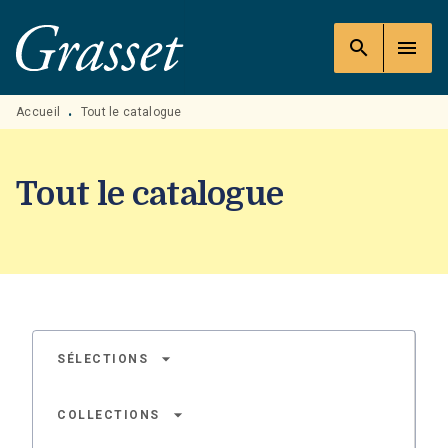
MENU
RECHERCHE
CONTENU
search
menu
PIED DE PAGE
Accueil
Tout le catalogue
•
Tout le catalogue
arrow_drop_down
SÉLECTIONS
arrow_drop_down
COLLECTIONS