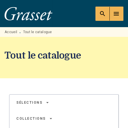
MENU
RECHERCHE
CONTENU
search
menu
PIED DE PAGE
Accueil
Tout le catalogue
•
Tout le catalogue
arrow_drop_down
SÉLECTIONS
arrow_drop_down
COLLECTIONS