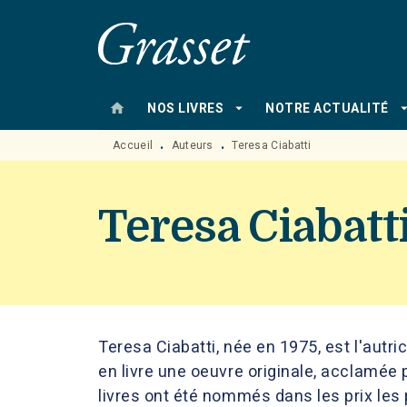
MENU
RECHERCHE
CONTENU
home
arrow_drop_down
arrow_drop
NOS LIVRES
NOTRE ACTUALITÉ
Accueil
Auteurs
Teresa Ciabatti
•
•
Teresa Ciabatt
Teresa Ciabatti, née en 1975, est l'autri
en livre une oeuvre originale, acclamée p
livres ont été nommés dans les prix les p