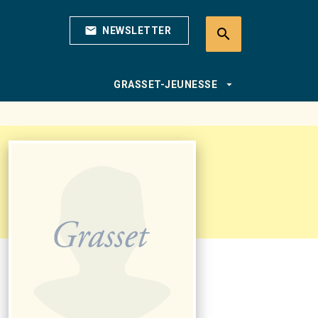
mail
NEWSLETTER
search
search
arrow_drop_down
GRASSET-JEUNESSE