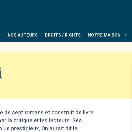
PIED DE PAGE
_down
arrow_drop_down
NOS AUTEURS
DROITS / RIGHTS
NOTRE MAISON
i
ce de sept romans et construit de livre
ar la critique et les lecteurs. Ses
lus prestigieux, On aurait dit la