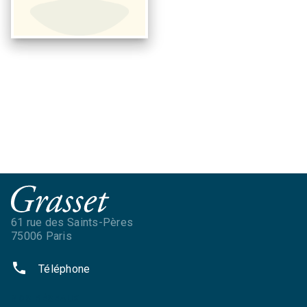
61 rue des Saints-Pères
75006 Paris
phone
Téléphone
NOS RÉSEAUX