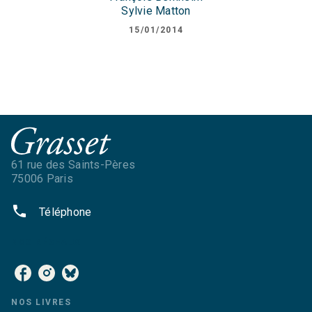
Sylvie Matton
15/01/2014
61 rue des Saints-Pères
75006 Paris
phone
Téléphone
NOS RÉSEAUX
NOS LIVRES