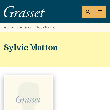
MENU
RECHERCHE
CONTENU
search
menu
PIED DE PAGE
Accueil
Auteurs
Sylvie Matton
•
•
Sylvie Matton