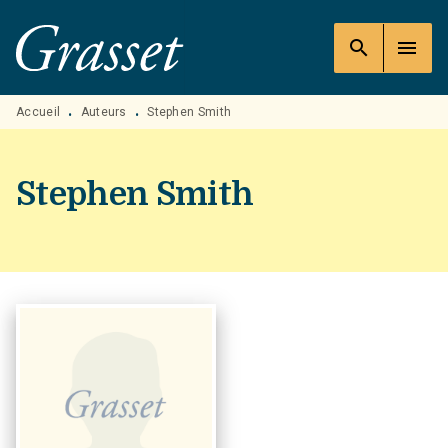
MENU
RECHERCHE
CONTENU
search
menu
PIED DE PAGE
Accueil
Auteurs
Stephen Smith
•
•
Stephen Smith