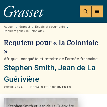
MENU
RECHERCHE
CONTENU
search
menu
PIED DE PAGE
Accueil
Grasset
Essais et documents
•
•
•
Requiem pour « la Coloniale »
Requiem pour « la Coloniale
»
Afrique : conquête et retraite de l'armée française
Stephen Smith
,
Jean de La
Guérivière
23/10/2024
ESSAIS ET DOCUMENTS