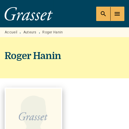
MENU
RECHERCHE
CONTENU
search
menu
PIED DE PAGE
Accueil
Auteurs
Roger Hanin
•
•
Roger Hanin