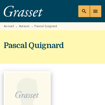
MENU
RECHERCHE
CONTENU
search
menu
PIED DE PAGE
Accueil
Auteurs
Pascal Quignard
•
•
Pascal Quignard