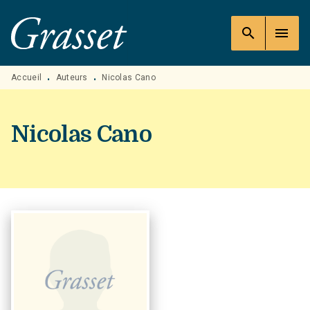
MENU
RECHERCHE
CONTENU
search
menu
PIED DE PAGE
Accueil
Auteurs
Nicolas Cano
•
•
Nicolas Cano