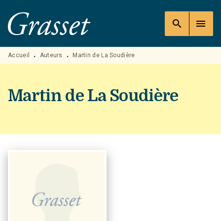
MENU
RECHERCHE
CONTENU
search
menu
PIED DE PAGE
Accueil
Auteurs
Martin de La Soudière
•
•
Martin de La Soudière