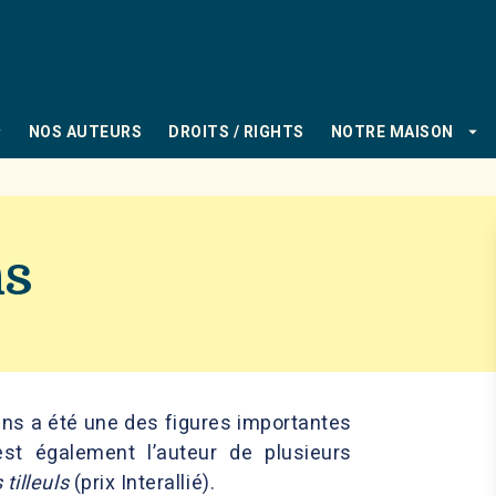
PIED DE PAGE
_down
arrow_drop_down
NOS AUTEURS
DROITS / RIGHTS
NOTRE MAISON
ns
ns a été une des figures importantes
l est également l’auteur de plusieurs
 tilleuls
(prix Interallié).