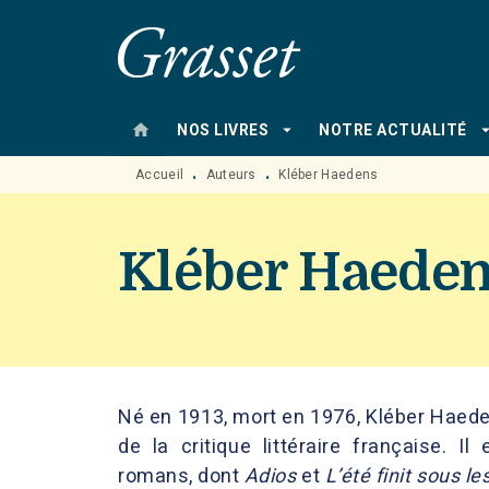
MENU
RECHERCHE
CONTENU
home
arrow_drop_down
arrow_drop
NOS LIVRES
NOTRE ACTUALITÉ
Accueil
Auteurs
Kléber Haedens
•
•
Kléber Haede
Né en 1913, mort en 1976, Kléber Haede
de la critique littéraire française. I
romans, dont
Adios
et
L’été finit sous les