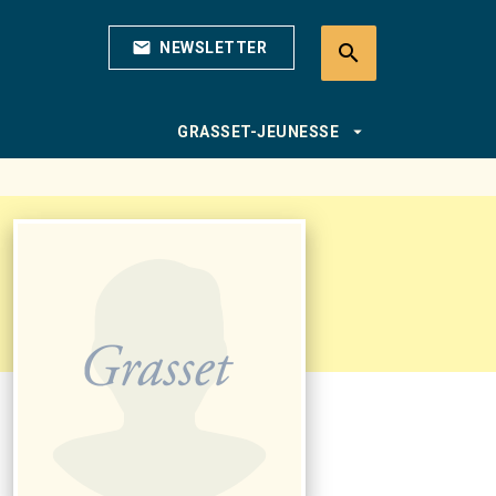
mail
NEWSLETTER
search
search
arrow_drop_down
GRASSET-JEUNESSE