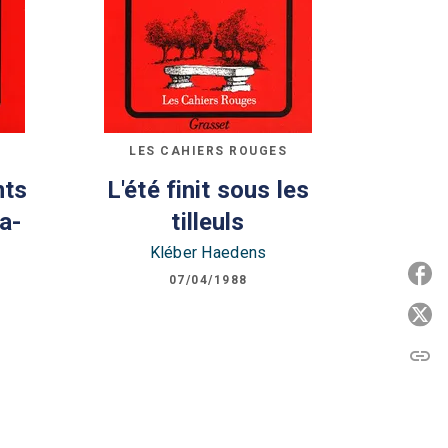
LES CAHIERS ROUGES
nts
L'été finit sous les
a-
tilleuls
Kléber Haedens
P
07/04/1988
P
link
C