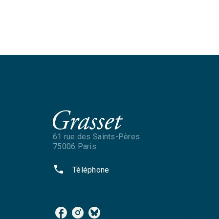
61 rue des Saints-Pères
75006 Paris
phone
Téléphone
NOS RÉSEAUX