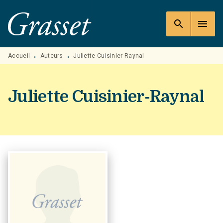
MENU
RECHERCHE
CONTENU
search
menu
PIED DE PAGE
Accueil
Auteurs
Juliette Cuisinier-Raynal
•
•
Juliette Cuisinier-Raynal