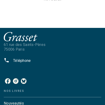
61 rue des Saints-Pères
75006 Paris
phone
Téléphone
NOS RÉSEAUX
NOS LIVRES
Nouveautés