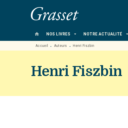
MENU
RECHERCHE
CONTENU
home
arrow_drop_down
arrow_drop
NOS LIVRES
NOTRE ACTUALITÉ
Accueil
Auteurs
Henri Fiszbin
•
•
Henri Fiszbin