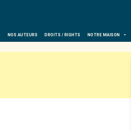
PIED DE PAGE
_down
arrow_drop_down
NOS AUTEURS
DROITS / RIGHTS
NOTRE MAISON