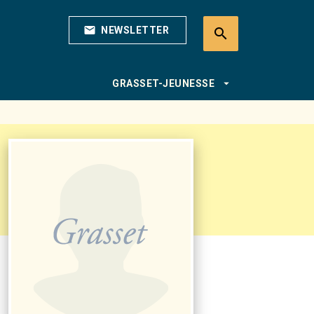
mail
NEWSLETTER
search
search
arrow_drop_down
GRASSET-JEUNESSE