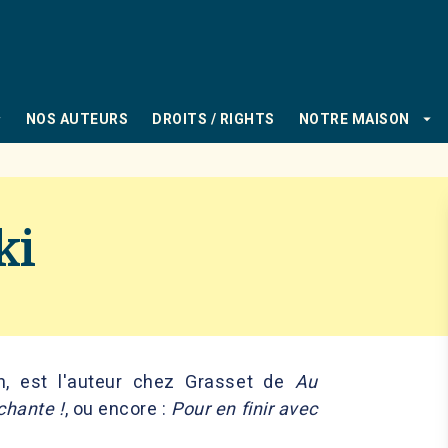
PIED DE PAGE
_down
arrow_drop_down
NOS AUTEURS
DROITS / RIGHTS
NOTRE MAISON
ki
ain, est l'auteur chez Grasset de
Au
chante !
, ou encore :
Pour en finir avec