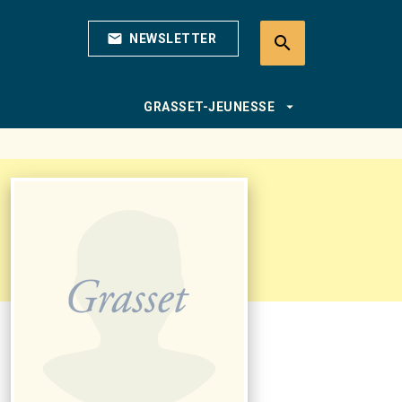
mail
NEWSLETTER
search
search
arrow_drop_down
GRASSET-JEUNESSE