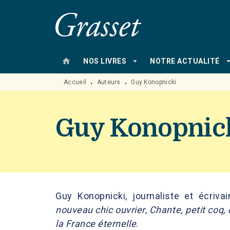
MENU
RECHERCHE
CONTENU
home
arrow_drop_down
arrow_drop
NOS LIVRES
NOTRE ACTUALITÉ
Accueil
Auteurs
Guy Konopnicki
•
•
Guy Konopnic
Guy Konopnicki, journaliste et écriv
nouveau chic ouvrier
,
Chante, petit coq, 
la France éternelle
.