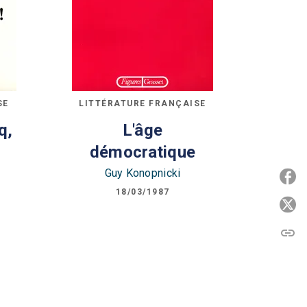
SE
LITTÉRATURE FRANÇAISE
q,
L'âge
démocratique
Guy Konopnicki
P
18/03/1987
P
link
C