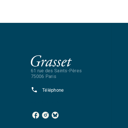
61 rue des Saints-Pères
75006 Paris
phone
Téléphone
NOS RÉSEAUX