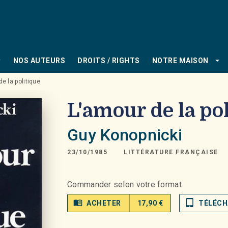
PIED DE PAGE
_down
arrow_drop_down
NOS AUTEURS
DROITS / RIGHTS
NOTRE MAISON
e la politique
L'amour de la po
Guy Konopnicki
23/10/1985
LITTÉRATURE FRANÇAISE
Commander selon votre format
menu_book
tablet_mac
ACHETER
17,90 €
TÉLÉCH