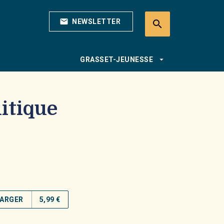
mail
NEWSLETTER
search
search
arrow_drop_down
GRASSET-JEUNESSE
litique
ARGER
5,99 €