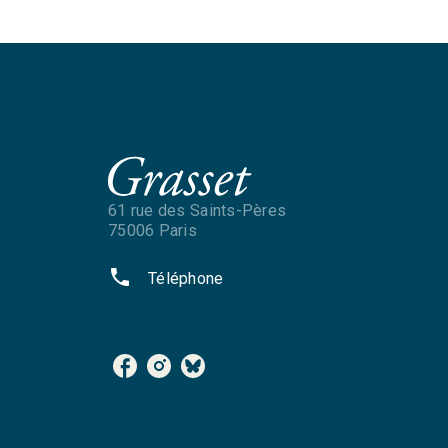
61 rue des Saints-Pères
75006 Paris
phone
Téléphone
NOS RÉSEAUX