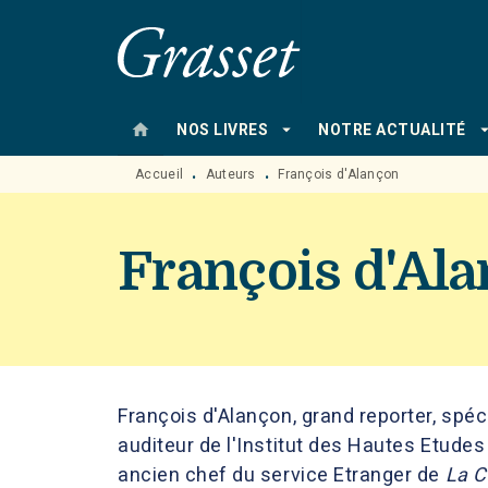
MENU
RECHERCHE
CONTENU
home
arrow_drop_down
arrow_drop
NOS LIVRES
NOTRE ACTUALITÉ
Accueil
Auteurs
François d'Alançon
•
•
François d'Al
François d'Alançon, grand reporter, spéc
auditeur de l'Institut des Hautes Etude
ancien chef du service Etranger de
La C