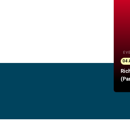
ÉV
04 
Ric
(Pa