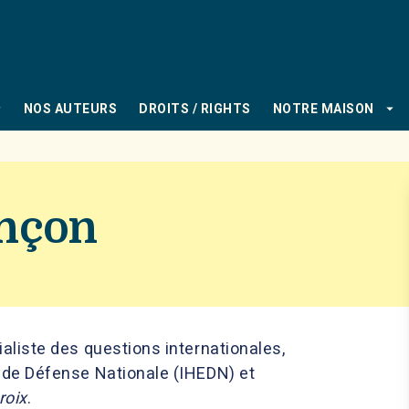
PIED DE PAGE
_down
arrow_drop_down
NOS AUTEURS
DROITS / RIGHTS
NOTRE MAISON
ançon
ialiste des questions internationales,
s de Défense Nationale (IHEDN) et
roix
.