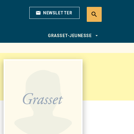
mail
NEWSLETTER
search
search
arrow_drop_down
GRASSET-JEUNESSE