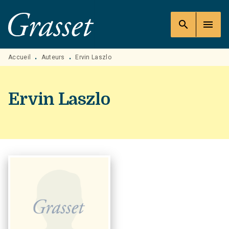
MENU
RECHERCHE
CONTENU
search
menu
PIED DE PAGE
Accueil
Auteurs
Ervin Laszlo
•
•
Ervin Laszlo