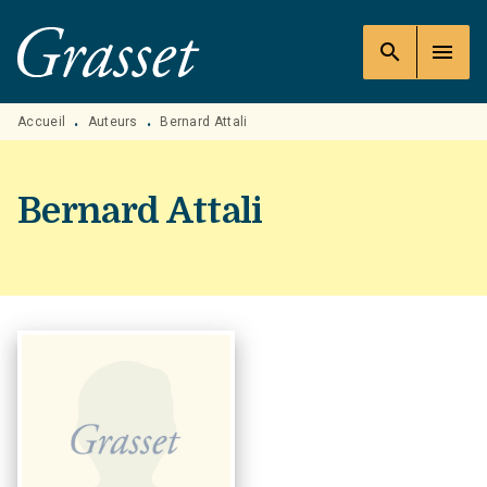
MENU
RECHERCHE
CONTENU
search
menu
PIED DE PAGE
Accueil
Auteurs
Bernard Attali
•
•
Bernard Attali